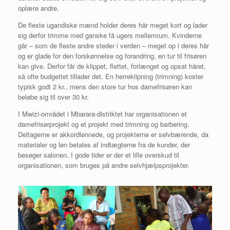
oplære andre.
De fleste ugandiske mænd holder deres hår meget kort og lader
sig derfor trimme med ganske få ugers mellemrum. Kvinderne
går – som de fleste andre steder i verden – meget op i deres hår
og er glade for den forskønnelse og forandring, en tur til frisøren
kan give. Derfor får de klippet, flettet, forlænget og opsat håret,
så ofte budgettet tillader det. En herreklipning (trimning) koster
typisk godt 2 kr., mens den store tur hos damefrisøren kan
beløbe sig til over 30 kr.
I Mwizi-området i Mbarara-distriktet har organisationen et
damefrisørprojekt og et projekt med trimning og barbering.
Deltagerne er akkordlønnede, og projekterne er selvbærende, da
materialer og løn betales af indtægterne fra de kunder, der
besøger salonen. I gode tider er der et lille overskud til
organisationen, som bruges på andre selvhjælpsprojekter.