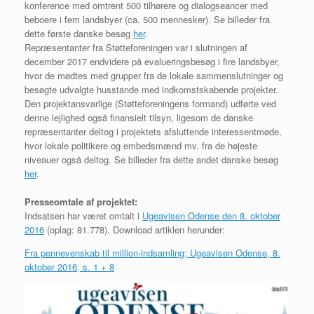
konference med omtrent 500 tilhørere og dialogseancer med
beboere i fem landsbyer (ca. 500 mennesker). Se billeder fra
dette første danske besøg
her
.
Repræsentanter fra Støtteforeningen var i slutningen af
december 2017 endvidere på evalueringsbesøg i fire landsbyer,
hvor de mødtes med grupper fra de lokale sammenslutninger og
besøgte udvalgte husstande med indkomstskabende projekter.
Den projektansvarlige (Støtteforeningens formand) udførte ved
denne lejlighed også finansielt tilsyn, ligesom de danske
repræsentanter deltog i projektets afsluttende interessentmøde,
hvor lokale politikere og embedsmænd mv. fra de højeste
niveauer også deltog. Se billeder fra dette andet danske besøg
her
.
Presseomtale af projektet:
Indsatsen har været omtalt i
Ugeavisen Odense den 8. oktober
2016
(oplag: 81.778). Download artiklen herunder:
Fra pennevenskab til million-indsamling; Ugeavisen Odense, 8.
oktober 2016, s. 1 + 8