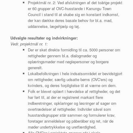
Projektmål nr. 2: Ved afslutningen af det toårige projekt
er 60 grupper af OVC-husstande i Kanungu Town
Council i stand til at skabe sig en konstant indkomst,
der kan dække deres basale behov for bl.a. mad,
uddannelse, lægehjælp og tøj.
Udvalgte resultater og indvirkninger:
Vedr. projektmål nr. 1:
Der er sket direkte formidling til ca. 5000 personer om
rettigheder gennem bl.a. dialogmøder og
oplæringsmøder med nøglepersoner og borgere
generelt.
Lokalbefolkningen i hele indsatsområdet er bevidstgjort
om rettigheder, særlig udsatte børns (OVC'ers) og
kvinders, og deres forpligtelse til at værne om dem.
Folk er blevet oplært i hævdelse af rettigheder, og det
har ført til, at der er registreret markant flere
indberetninger, opklaringer og løsninger af sager om
overtrædelser af rettigheder. Individer såvel som
husstandsgrupper står sammen og formulerer krav,
foretager anmeldelser og påberåber sig ret, når de
møder undertrykkelse og uretfærdighed.
Alle OVC'er i projektets grupper går i skole.