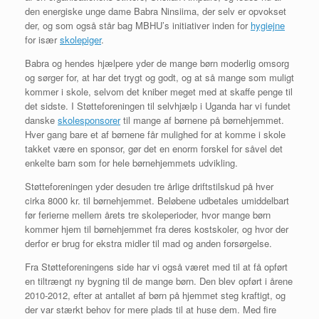
den energiske unge dame Babra Ninsiima, der selv er opvokset
der, og som også står bag MBHU’s initiativer inden for
hygiejne
for især
skolepiger
.
Babra og hendes hjælpere yder de mange børn moderlig omsorg
og sørger for, at har det trygt og godt, og at så mange som muligt
kommer i skole, selvom det kniber meget med at skaffe penge til
det sidste. I Støtteforeningen til selvhjælp i Uganda har vi fundet
danske
skolesponsorer
til mange af børnene på børnehjemmet.
Hver gang bare et af børnene får mulighed for at komme i skole
takket være en sponsor, gør det en enorm forskel for såvel det
enkelte barn som for hele børnehjemmets udvikling.
Støtteforeningen yder desuden tre årlige driftstilskud på hver
cirka 8000 kr. til børnehjemmet. Beløbene udbetales umiddelbart
før ferierne mellem årets tre skoleperioder, hvor mange børn
kommer hjem til børnehjemmet fra deres kostskoler, og hvor der
derfor er brug for ekstra midler til mad og anden forsørgelse.
Fra Støtteforeningens side har vi også været med til at få opført
en tiltrængt ny bygning til de mange børn. Den blev opført i årene
2010-2012, efter at antallet af børn på hjemmet steg kraftigt, og
der var stærkt behov for mere plads til at huse dem. Med fire