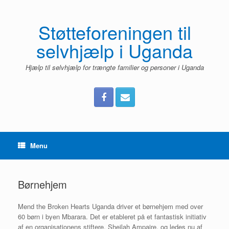
Gå
til
indhold
Støtteforeningen til
selvhjælp i Uganda
Hjælp til selvhjælp for trængte familier og personer i Uganda
Menu
Børnehjem
Mend the Broken Hearts Uganda driver et børnehjem med over
60 børn i byen Mbarara. Det er etableret på et fantastisk initiativ
af en organisationens stiftere, Sheilah Ampaire, og ledes nu af