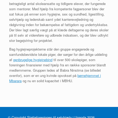
betragteligt antal skoleansatte og tidligere elever, der fungerede
som mentorer. Med hjælp fra kompetente fagpersoner blev der
sat fokus på emner som hygiejne, sex og sundhed, ligestilling,
selvhjælp og lederskab samt ydet karrierevejledning og
rådgivning inden for bekæmpelse af fattigdom og undertrykkelse.
Der blev lagt særlig vægt på at klæde deltagerne og deres skoler
på til selv at videreføre og udbrede indsatsen, og der blev udtrykt
stor begejstring for projektet.
Bag hygiejneprojekterne står den gruppe engagerede og
samfundsbevidste lokale piger, der sørger for den årlige uddeling
af
genbrugelige hygiejnebind
til over 500 skolepiger, som
foreningen finansierer med hjælp fra en række sponsorer blandt
medlemmerne. Gruppen ledes af Babra Ninsiima (se billedet
ovenfor), som er en ung kvinde opvokset på
børnehjemmet i
Mbarara
og nu en solid kapacitet i MBHU.
© Copyright Støtteforeningen til selvhjælp i Uganda 2026