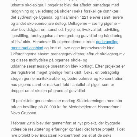
udsatte skolepiger. I projektet blev der afholdt temadage med
rådgivning og vejledning på skoler i seks forskellige distrikter i
det sydvestlige Uganda, og tilsammen 1221 elever samt lærere
og andet skolepersonale deltog. Deltagerne – særlig pigerne –
blev bevidstgjort om sundhed, hygiejne, livskvalitet, udvikling,
ligestilling, forebyggelse af overgreb og graviditet og håndtering
af hiv/-aids. Herudover fik pigerne demonstreret
genbrugelige
menstruationsbind
og lært at lave egne improviserede bind.
Udfordringerne såsom teenagegraviditeter, afbrudt skolegang mv.
og disses indflydelse på pigernes skole- og
uddannelsesmæssige præstation blev kortlagt. Efter projektet er
der registreret meget tydelige fremskridt, f.eks. en betragtelig
stegen gennemsnitskarakter og bedre opførsel og koncentration
hos pigerne samt et markant fald i antallet af piger, som er
droppet ud af skolen på grund af graviditet.
Til projektets gennemførelse modtog Støtteforeningen med stor
tak en bevilling på 20.000 kr. fra Medarbejdernes Honorarfond i
Novo Gruppen.
I februar 2019 blev der gennemført et nyt projekt, der byggede
videre på resultater og erfaringer opnået i det første projekt. I det
nye projekt blev indsatsen koncentreret om ét af de seks