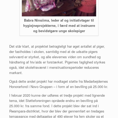
Babra Ninsiima, leder af og initiativtager til
hygiejneprojekterne, i færd med at instruere
og bevidstgøre unge skolepiger
Det står klart, at projektet betragteligt har øget antallet af piger,
der fastholdes i skolen, samtidig med at de udsatte pigers
selvværd er styrket, og alle elevernes viden om sundhed og
håndtering af hiv/aids er forstærket. Pigernes faglighed styrkes
også, idet skolefraværet i menstruationsperioder reduceres
markant.
Også dette andet projekt har modtaget støtte fra Medarbejdernes
Honorarfond i Novo Gruppen – i form af en bevilling på 25.000 kr.
I februar 2020 kunne der udføres et tredje projekt med lignende
tema, idet Støtteforeningen opnåede endnu en bevilling på
25.000 kr. fra samme fond. I dette projekt blev der sat ind i
Rwampara-distriktet, hvor der blev der gennemført en tredages
temaseance med deltagelse af 490 elever fra fem skoler og et