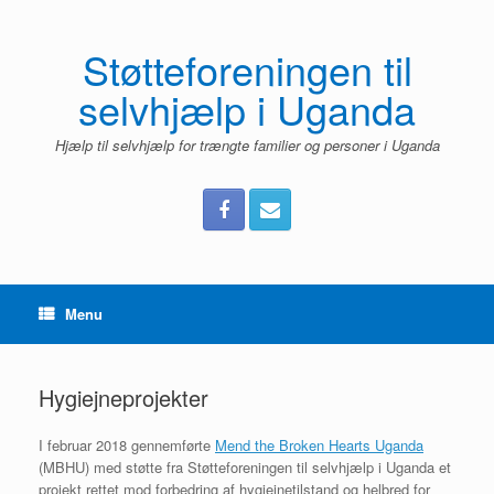
Gå
til
indhold
Støtteforeningen til
selvhjælp i Uganda
Hjælp til selvhjælp for trængte familier og personer i Uganda
Menu
Hygiejneprojekter
I februar 2018 gennemførte
Mend the Broken Hearts Uganda
(MBHU) med støtte fra Støtteforeningen til selvhjælp i Uganda et
projekt rettet mod forbedring af hygiejnetilstand og helbred for