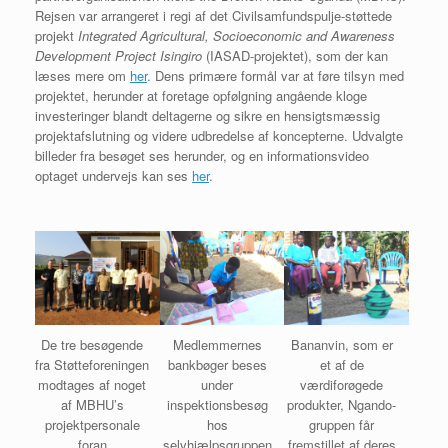
Rejsen var arrangeret i regi af det Civilsamfundspulje-støttede
projekt
Integrated Agricultural, Socioeconomic and Awareness
Development Project Isingiro
(IASAD-projektet), som der kan
læses mere om
her
. Dens primære formål var at føre tilsyn med
projektet, herunder at foretage opfølgning angående kloge
investeringer blandt deltagerne og sikre en hensigtsmæssig
projektafslutning og videre udbredelse af koncepterne. Udvalgte
billeder fra besøget ses herunder, og en informationsvideo
optaget undervejs kan ses
her
.
De tre besøgende
Medlemmernes
Bananvin, som er
fra Støtteforeningen
bankbøger beses
et af de
modtages af noget
under
værdiforøgede
af MBHU’s
inspektionsbesøg
produkter, Ngando-
projektpersonale
hos
gruppen får
foran
selvhjælpsgruppen
fremstillet af deres