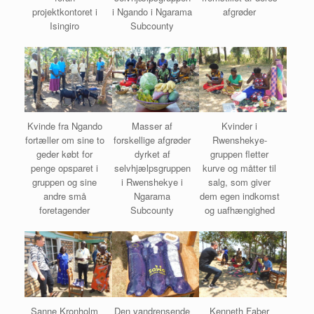
projektkontoret i
i Ngando i Ngarama
afgrøder
Isingiro
Subcounty
Kvinde fra Ngando
Masser af
Kvinder i
fortæller om sine to
forskellige afgrøder
Rwenshekye-
geder købt for
dyrket af
gruppen fletter
penge opsparet i
selvhjælpsgruppen
kurve og måtter til
gruppen og sine
i Rwenshekye i
salg, som giver
andre små
Ngarama
dem egen indkomst
foretagender
Subcounty
og uafhængighed
Sanne Kronholm
Den vandrensende
Kenneth Faber