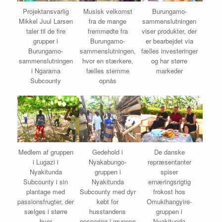
Projektansvarlig
Musisk velkomst
Burungamo-
Mikkel Juul Larsen
fra de mange
sammenslutningen
taler til de fire
fremmødte fra
viser produkter, der
grupper i
Burungamo-
er bearbejdet via
Burungamo-
sammenslutningen,
fælles investeringer
sammenslutningen
hvor en stærkere,
og har større
i Ngarama
fælles stemme
markeder
Subcounty
opnås
Medlem af gruppen
Gedehold i
De danske
i Lugazi i
Nyakabungo-
repræsentanter
Nyakitunda
gruppen i
spiser
Subcounty i sin
Nyakitunda
ernæringsrigtig
plantage med
Subcounty med dyr
frokost hos
passionsfrugter, der
købt for
Omukihangyire-
sælges i større
husstandens
gruppen i
byer
opsparing i gruppen
Nyakitunda