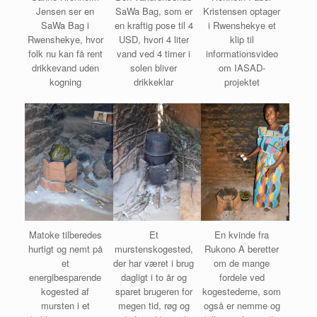
Jensen ser en
SaWa Bag, som er
Kristensen optager
SaWa Bag i
en kraftig pose til 4
i Rwenshekye et
Rwenshekye, hvor
USD, hvori 4 liter
klip til
folk nu kan få rent
vand ved 4 timer i
informationsvideo
drikkevand uden
solen bliver
om IASAD-
kogning
drikkeklar
projektet
Matoke tilberedes
Et
En kvinde fra
hurtigt og nemt på
murstenskogested,
Rukono A beretter
et
der har været i brug
om de mange
energibesparende
dagligt i to år og
fordele ved
kogested af
sparet brugeren for
kogestederne, som
mursten i et
megen tid, røg og
også er nemme og