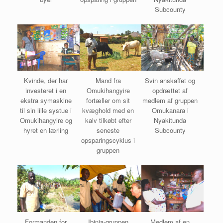
Subcounty
Kvinde, der har
Mand fra
Svin anskaffet og
investeret i en
Omukihangyire
opdrættet af
ekstra symaskine
fortæller om sit
medlem af gruppen
til sin lille systue i
kvæghold med en
Omukanara i
Omukihangyire og
kalv tilkøbt efter
Nyakitunda
hyret en lærling
seneste
Subcounty
opsparingscyklus i
gruppen
Formanden for
Ibinja-gruppen
Medlem af en