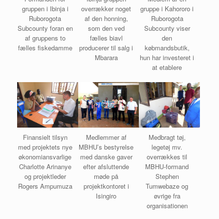
gruppen i Ibinja i
overrækker noget
gruppe i Kahororo i
Ruborogota
af den honning,
Ruborogota
Subcounty foran en
som den ved
Subcounty viser
af gruppens to
fælles biavl
den
fælles fiskedamme
producerer til salg i
købmandsbutik,
Mbarara
hun har investeret i
at etablere
Finansielt tilsyn
Medlemmer af
Medbragt tøj,
med projektets nye
MBHU’s bestyrelse
legetøj mv.
økonomiansvarlige
med danske gaver
overrækkes til
Charlotte Arinanye
efter afsluttende
MBHU-formand
og projektleder
møde på
Stephen
Rogers Ampumuza
projektkontoret i
Tumwebaze og
Isingiro
øvrige fra
organisationen