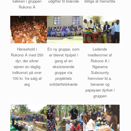
køkken i gruppen
udgifter til brænde
billige at fremstille
Rukono A
Hønsehold i
En ny gruppe, som
Ledende
Rukono A med 250
er blevet hjulpet i
medlemmer af
dyr, der sikrer
gang af en
Rukono A i
ejeren en daglig
eksisterende
Ngarama
indkomst på over
gruppe via
Subcounty
100 kr. fra salg af
projektets
fremviser bl.a.
æg
solidaritetskæde
bananer og
papayaer dyrket i
gruppen