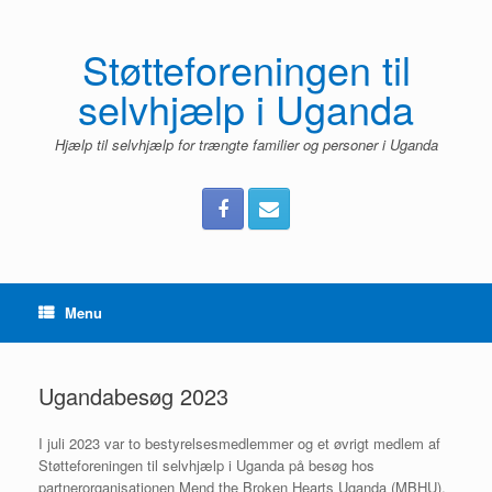
Gå
til
indhold
Støtteforeningen til
selvhjælp i Uganda
Hjælp til selvhjælp for trængte familier og personer i Uganda
Menu
Ugandabesøg 2023
I juli 2023 var to bestyrelsesmedlemmer og et øvrigt medlem af
Støtteforeningen til selvhjælp i Uganda på besøg hos
partnerorganisationen Mend the Broken Hearts Uganda (MBHU).